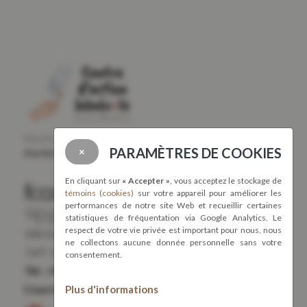
Membre de la
Fédération des centres
PARAMÈTRES DE COOKIES
×
d'action bénévole du Québec
En cliquant sur
« Accepter »
, vous acceptez le stockage de
témoins (cookies)
sur votre appareil pour améliorer les
performances de notre site Web et recueillir certaines
statistiques de fréquentation via Google Analytics. Le
respect de votre vie privée est important pour nous, nous
330 chemin Principal, bur. 207 — Cap-aux-Meules (Qc)
ne collectons aucune donnée personnelle sans votre
G4T 1C9
consentement.
Tél. :
418 986-4649
·
Téléc. :
418 986-4576
Courriel :
direction@cabdesiles.com
Plus d'informations